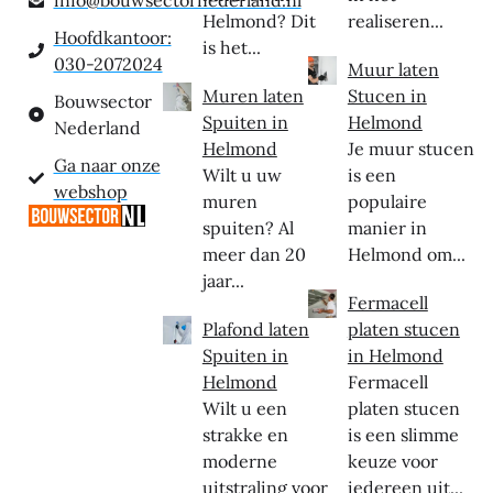
info@bouwsectornederland.nl
Helmond? Dit
realiseren...
Hoofdkantoor:
is het...
030-2072024
Muur laten
Muren laten
Stucen in
Bouwsector
Spuiten in
Helmond
Nederland
Helmond
Je muur stucen
Ga naar onze
Wilt u uw
is een
webshop
muren
populaire
spuiten? Al
manier in
meer dan 20
Helmond om...
jaar...
Fermacell
Plafond laten
platen stucen
Spuiten in
in Helmond
Helmond
Fermacell
Wilt u een
platen stucen
strakke en
is een slimme
moderne
keuze voor
uitstraling voor
iedereen uit...