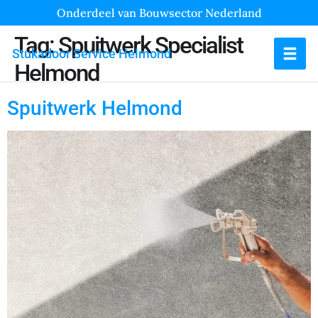
Onderdeel van Bouwsector Nederland
Tag:
Spuitwerk Specialist
Stukadoor Service Helmond
Helmond
Spuitwerk Helmond