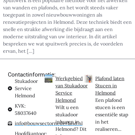
Spuitwerk is een populaire methode voor het afwerken
van wanden en plafonds, en het wordt steeds vaker
toegepast in zowel nieuwbouwwoningen als
renovatieprojecten in Helmond. Deze techniek biedt een
snelle en strakke afwerking die bijdraagt aan een
moderne uitstraling van uw interieur. In dit artikel
bespreken we wat spuitwerk precies is, de voordelen
ervan, het […]
Contactinformatie:
Werkgebied
Plafond laten
Stukadoor
van Stukadoor
Stucen in
Service
Service
Helmond
Helmond
Helmond
Een plafond
KVK:
Wilt u een
stucen is een
58037640
stukadoor
essentiële stap
inhuren in
in het
info@bouwsectornederland.nl
Helmond? Dit
realiseren...
Hoofdkantoor: