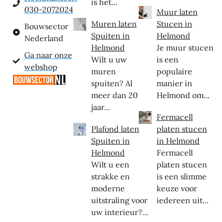
is het...
030-2072024
Muur laten
Muren laten
Stucen in
Bouwsector
Spuiten in
Helmond
Nederland
Helmond
Je muur stucen
Ga naar onze
Wilt u uw
is een
webshop
muren
populaire
spuiten? Al
manier in
meer dan 20
Helmond om...
jaar...
Fermacell
Plafond laten
platen stucen
Spuiten in
in Helmond
Helmond
Fermacell
Wilt u een
platen stucen
strakke en
is een slimme
moderne
keuze voor
uitstraling voor
iedereen uit...
uw interieur?...