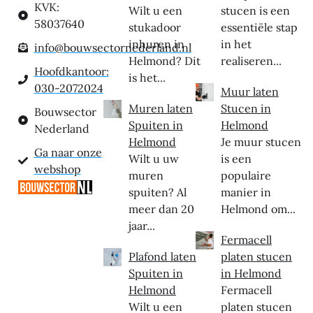
KVK:
Wilt u een
stucen is een
58037640
stukadoor
essentiële stap
inhuren in
in het
info@bouwsectornederland.nl
Helmond? Dit
realiseren...
Hoofdkantoor:
is het...
030-2072024
Muur laten
Muren laten
Stucen in
Bouwsector
Spuiten in
Helmond
Nederland
Helmond
Je muur stucen
Ga naar onze
Wilt u uw
is een
webshop
muren
populaire
spuiten? Al
manier in
meer dan 20
Helmond om...
jaar...
Fermacell
Plafond laten
platen stucen
Spuiten in
in Helmond
Helmond
Fermacell
Wilt u een
platen stucen