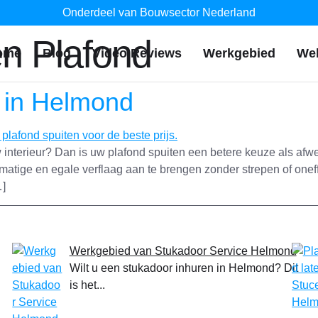
Onderdeel van Bouwsector Nederland
en Plafond
ome
Blog
Video Reviews
Werkgebied
We
n in Helmond
w interieur? Dan is uw plafond spuiten een betere keuze als afwe
kmatige en egale verflaag aan te brengen zonder strepen of on
…]
Werkgebied van Stukadoor Service Helmond
Wilt u een stukadoor inhuren in Helmond? Dit
is het...