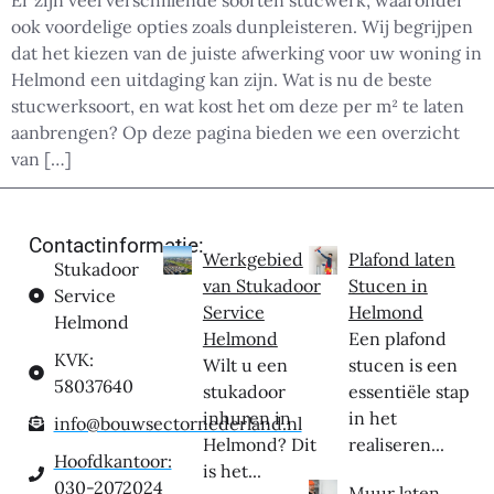
ook voordelige opties zoals dunpleisteren. Wij begrijpen
dat het kiezen van de juiste afwerking voor uw woning in
Helmond een uitdaging kan zijn. Wat is nu de beste
stucwerksoort, en wat kost het om deze per m² te laten
aanbrengen? Op deze pagina bieden we een overzicht
van […]
Contactinformatie:
Werkgebied
Plafond laten
Stukadoor
van Stukadoor
Stucen in
Service
Service
Helmond
Helmond
Helmond
Een plafond
KVK:
Wilt u een
stucen is een
58037640
stukadoor
essentiële stap
inhuren in
in het
info@bouwsectornederland.nl
Helmond? Dit
realiseren...
Hoofdkantoor:
is het...
030-2072024
Muur laten