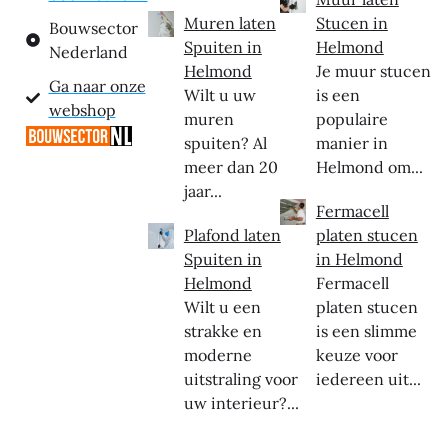
Muren laten
Stucen in
Bouwsector
Spuiten in
Helmond
Nederland
Helmond
Je muur stucen
Ga naar onze
Wilt u uw
is een
webshop
muren
populaire
spuiten? Al
manier in
meer dan 20
Helmond om...
jaar...
Fermacell
Plafond laten
platen stucen
Spuiten in
in Helmond
Helmond
Fermacell
Wilt u een
platen stucen
strakke en
is een slimme
moderne
keuze voor
uitstraling voor
iedereen uit...
uw interieur?...