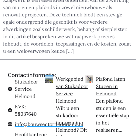
Raapwerk is een essentieel onderdeel van de afwerking
van muren en plafonds in zowel nieuwbouw- als
renovatieprojecten. Deze techniek biedt een stevige,
egale ondergrond die geschikt is voor verdere
afwerkingen zoals schilderwerk, behang of sierpleister.
In dit artikel bespreken we wat raapwerk precies
inhoudt, de voordelen, toepassingen en de kosten, zodat
u een weloverwogen keuze […]
Contactinformatie:
Werkgebied
Plafond laten
Stukadoor
van Stukadoor
Stucen in
Service
Service
Helmond
Helmond
Helmond
Een plafond
KVK:
Wilt u een
stucen is een
58037640
stukadoor
essentiële stap
inhuren in
in het
info@bouwsectornederland.nl
Helmond? Dit
realiseren...
Hoofdkantoor: