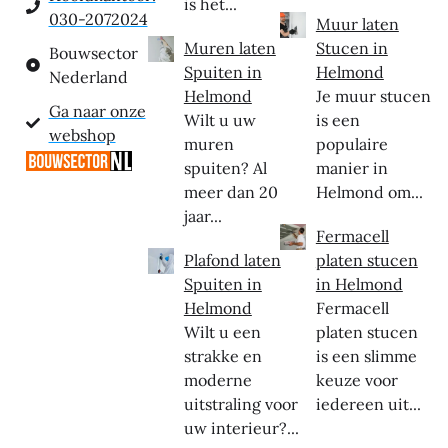
is het...
030-2072024
Muur laten
Muren laten
Stucen in
Bouwsector
Spuiten in
Helmond
Nederland
Helmond
Je muur stucen
Ga naar onze
Wilt u uw
is een
webshop
muren
populaire
spuiten? Al
manier in
meer dan 20
Helmond om...
jaar...
Fermacell
Plafond laten
platen stucen
Spuiten in
in Helmond
Helmond
Fermacell
Wilt u een
platen stucen
strakke en
is een slimme
moderne
keuze voor
uitstraling voor
iedereen uit...
uw interieur?...