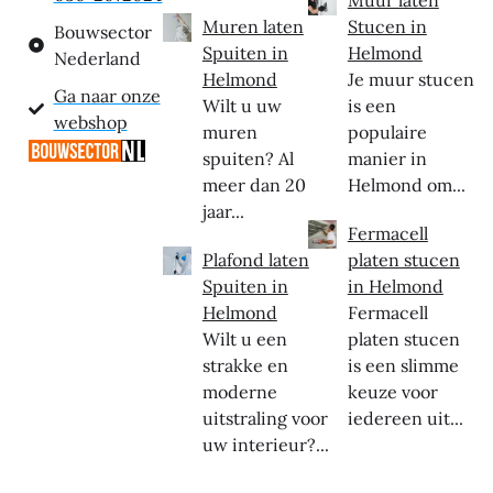
Muur laten
Muren laten
Stucen in
Bouwsector
Spuiten in
Helmond
Nederland
Helmond
Je muur stucen
Ga naar onze
Wilt u uw
is een
webshop
muren
populaire
spuiten? Al
manier in
meer dan 20
Helmond om...
jaar...
Fermacell
Plafond laten
platen stucen
Spuiten in
in Helmond
Helmond
Fermacell
Wilt u een
platen stucen
strakke en
is een slimme
moderne
keuze voor
uitstraling voor
iedereen uit...
uw interieur?...