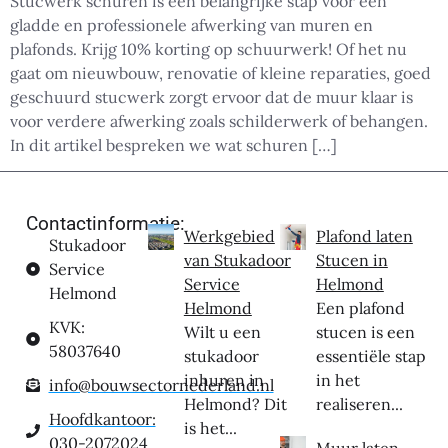
Stucwerk schuren is een belangrijke stap voor een
gladde en professionele afwerking van muren en
plafonds. Krijg 10% korting op schuurwerk! Of het nu
gaat om nieuwbouw, renovatie of kleine reparaties, goed
geschuurd stucwerk zorgt ervoor dat de muur klaar is
voor verdere afwerking zoals schilderwerk of behangen.
In dit artikel bespreken we wat schuren […]
Contactinformatie:
Werkgebied
Plafond laten
Stukadoor
van Stukadoor
Stucen in
Service
Service
Helmond
Helmond
Helmond
Een plafond
KVK:
Wilt u een
stucen is een
58037640
stukadoor
essentiële stap
inhuren in
in het
info@bouwsectornederland.nl
Helmond? Dit
realiseren...
Hoofdkantoor:
is het...
030-2072024