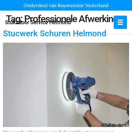
Onderdeel van Bouwsector Nederland
Tag:
Professionele Afwerking
Stukadoor Service Helmond
Stucwerk Schuren Helmond