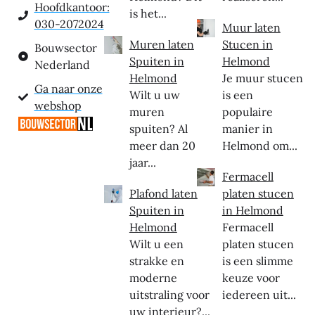
Hoofdkantoor:
is het...
030-2072024
Muur laten
Muren laten
Stucen in
Bouwsector
Spuiten in
Helmond
Nederland
Helmond
Je muur stucen
Ga naar onze
Wilt u uw
is een
webshop
muren
populaire
spuiten? Al
manier in
meer dan 20
Helmond om...
jaar...
Fermacell
Plafond laten
platen stucen
Spuiten in
in Helmond
Helmond
Fermacell
Wilt u een
platen stucen
strakke en
is een slimme
moderne
keuze voor
uitstraling voor
iedereen uit...
uw interieur?...