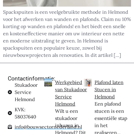
Spackspuiten is een veelgebruikte methode in Helmond
voor het afwerken van wanden en plafonds. Claim nu 10%
korting op wanden en plafonds! en het biedt een snelle
en kosteneffectieve manier om uw interieur een nette
en moderne uitstraling te geven. In Helmond is
spackspuiten een populaire keuze, zowel bij
nieuwbouwprojecten als renovaties. In dit artikel […]
Contactinformatie:
Werkgebied
Plafond laten
Stukadoor
van Stukadoor
Stucen in
Service
Service
Helmond
Helmond
Helmond
Een plafond
KVK:
Wilt u een
stucen is een
58037640
stukadoor
essentiële stap
inhuren in
in het
info@bouwsectornederland.nl
Helmond? Dit
realiseren...