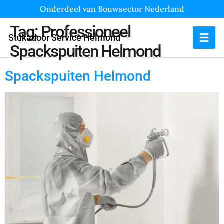
Onderdeel van Bouwsector Nederland
Tag:
Professioneel
Stukadoor Service Helmond
Spackspuiten Helmond
Spackspuiten Helmond