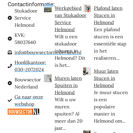
Contactinformatie:
Werkgebied
Plafond laten
Stukadoor
van Stukadoor
Stucen in
Service
Service
Helmond
Helmond
Helmond
Een plafond
KVK:
Wilt u een
stucen is een
58037640
stukadoor
essentiële stap
inhuren in
in het
info@bouwsectornederland.nl
Helmond? Dit
realiseren...
Hoofdkantoor:
is het...
030-2072024
Muur laten
Muren laten
Stucen in
Bouwsector
Spuiten in
Helmond
Nederland
Helmond
Je muur stucen
Ga naar onze
Wilt u uw
is een
webshop
muren
populaire
spuiten? Al
manier in
meer dan 20
Helmond om...
jaar...