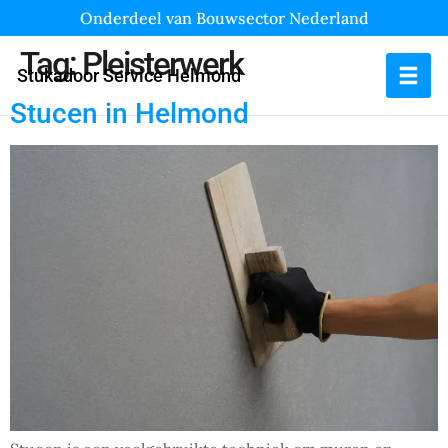
Onderdeel van Bouwsector Nederland
Tag:
Pleisterwerk
Stukadoor Service Helmond
Stucen in Helmond