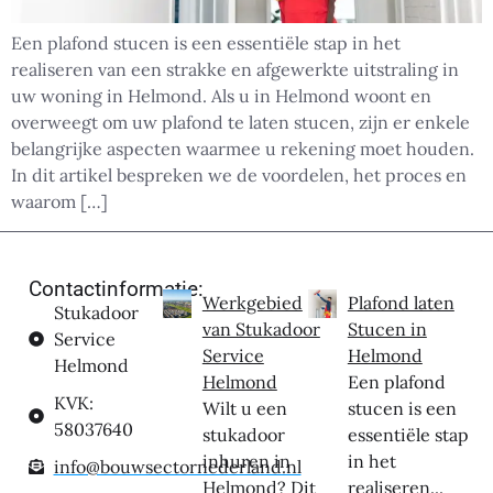
Een plafond stucen is een essentiële stap in het
realiseren van een strakke en afgewerkte uitstraling in
uw woning in Helmond. Als u in Helmond woont en
overweegt om uw plafond te laten stucen, zijn er enkele
belangrijke aspecten waarmee u rekening moet houden.
In dit artikel bespreken we de voordelen, het proces en
waarom […]
Contactinformatie:
Werkgebied
Plafond laten
Stukadoor
van Stukadoor
Stucen in
Service
Service
Helmond
Helmond
Helmond
Een plafond
KVK:
Wilt u een
stucen is een
58037640
stukadoor
essentiële stap
inhuren in
in het
info@bouwsectornederland.nl
Helmond? Dit
realiseren...