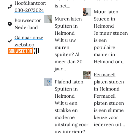
Hoofdkantoor:
is het...
030-2072024
Muur laten
Muren laten
Stucen in
Bouwsector
Spuiten in
Helmond
Nederland
Helmond
Je muur stucen
Ga naar onze
Wilt u uw
is een
webshop
muren
populaire
spuiten? Al
manier in
meer dan 20
Helmond om...
jaar...
Fermacell
Plafond laten
platen stucen
Spuiten in
in Helmond
Helmond
Fermacell
Wilt u een
platen stucen
strakke en
is een slimme
moderne
keuze voor
uitstraling voor
iedereen uit...
uw interieur?...