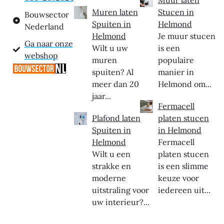
Muren laten
Stucen in
Bouwsector
Spuiten in
Helmond
Nederland
Helmond
Je muur stucen
Ga naar onze
Wilt u uw
is een
webshop
muren
populaire
spuiten? Al
manier in
meer dan 20
Helmond om...
jaar...
Fermacell
Plafond laten
platen stucen
Spuiten in
in Helmond
Helmond
Fermacell
Wilt u een
platen stucen
strakke en
is een slimme
moderne
keuze voor
uitstraling voor
iedereen uit...
uw interieur?...