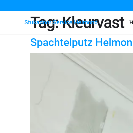
Tag:
Kleurvast
Stukadoor Service Helmond
H
Spachtelputz Helmon