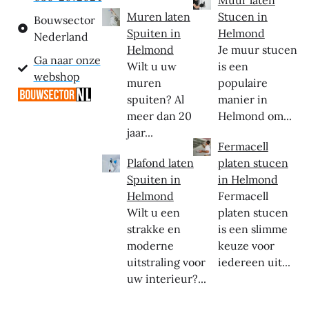
Muren laten
Stucen in
Bouwsector
Spuiten in
Helmond
Nederland
Helmond
Je muur stucen
Ga naar onze
Wilt u uw
is een
webshop
muren
populaire
spuiten? Al
manier in
meer dan 20
Helmond om...
jaar...
Fermacell
Plafond laten
platen stucen
Spuiten in
in Helmond
Helmond
Fermacell
Wilt u een
platen stucen
strakke en
is een slimme
moderne
keuze voor
uitstraling voor
iedereen uit...
uw interieur?...