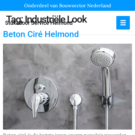
Onderdeel van Bouwsector Nederland
Tag:
Industriële Look
Stukadoor Service Helmond
Beton Ciré Helmond