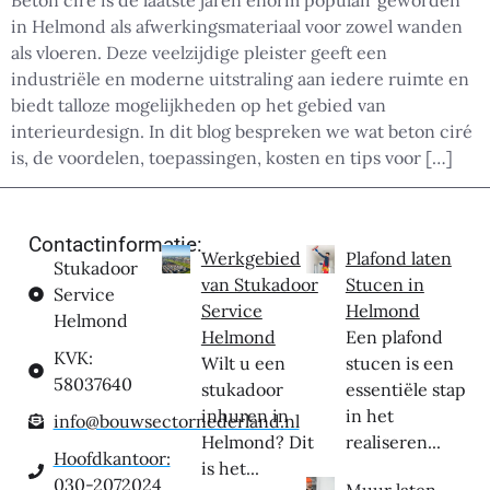
Beton ciré is de laatste jaren enorm populair geworden
in Helmond als afwerkingsmateriaal voor zowel wanden
als vloeren. Deze veelzijdige pleister geeft een
industriële en moderne uitstraling aan iedere ruimte en
biedt talloze mogelijkheden op het gebied van
interieurdesign. In dit blog bespreken we wat beton ciré
is, de voordelen, toepassingen, kosten en tips voor […]
Contactinformatie:
Werkgebied
Plafond laten
Stukadoor
van Stukadoor
Stucen in
Service
Service
Helmond
Helmond
Helmond
Een plafond
KVK:
Wilt u een
stucen is een
58037640
stukadoor
essentiële stap
inhuren in
in het
info@bouwsectornederland.nl
Helmond? Dit
realiseren...
Hoofdkantoor:
is het...
030-2072024
Muur laten