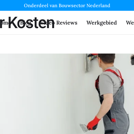
Onderdeel van Bouwsector Nederland
r Kosten
ome
Blog
Video Reviews
Werkgebied
We