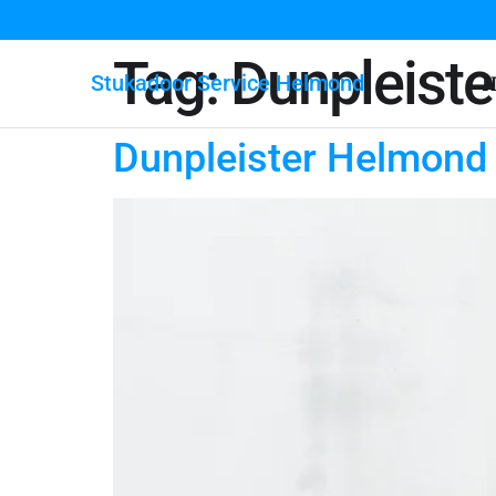
Tag:
Dunpleiste
Stukadoor Service Helmond
H
Dunpleister Helmond